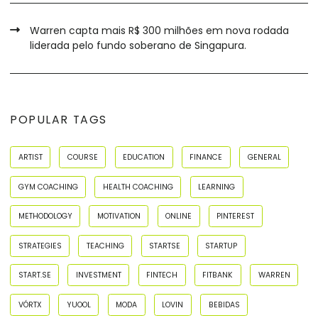
Warren capta mais R$ 300 milhões em nova rodada
liderada pelo fundo soberano de Singapura.
POPULAR TAGS
ARTIST
COURSE
EDUCATION
FINANCE
GENERAL
GYM COACHING
HEALTH COACHING
LEARNING
METHODOLOGY
MOTIVATION
ONLINE
PINTEREST
STRATEGIES
TEACHING
STARTSE
STARTUP
START.SE
INVESTMENT
FINTECH
FITBANK
WARREN
VÓRTX
YUOOL
MODA
LOVIN
BEBIDAS